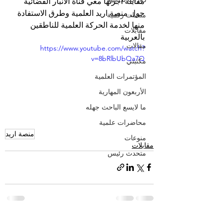
مقابلة أجرتها معي قناة الانبار الفضائية 
حول منصة اريد العلمية وطرق الاستفادة 
منصات رقمية
منها لخدمة الحركة العلمية للناطقين 
مقابلات
بالعربية
مقالات
https://www.youtube.com/watch?
v=8bRlbUbQa7Q
مكتبتي
المؤتمرات العلمية
الأربعون المهارية
ما لايسع الباحث جهله
محاضرات علمية
منصة اريد
منوعات
مقابلات
متحدث رئيس