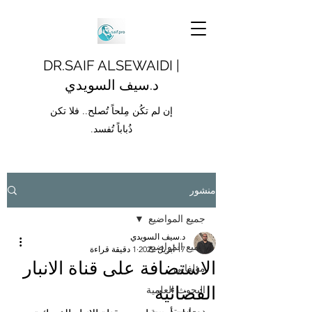
DR.SAIF ALSEWAIDI |
د.سيف السويدي
إن لم تكُن مِلحاً تُصلح.. فلا تكن
ذُباباً تُفسد.
منشور
جميع المواضيع
د.سيف السويدي
جميع المواضيع
17 أبريل 2022
1 دقيقة قراءة
الاستضافة على قناة الانبار
مؤلفاتي
الفضائية
البحوث العلمية
دورات تدريبية