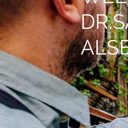
DR.S
ALS
Explore