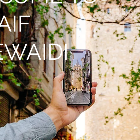
AIF
EWAIDI