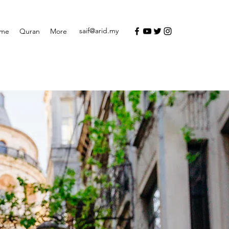
saif@arid.my
me
Quran
More