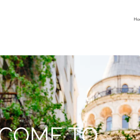
Ho
COME TO