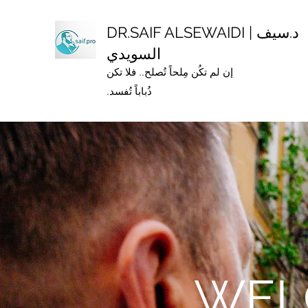
DR.SAIF ALSEWAIDI | د.سيف
السويدي
إن لم تكُن مِلحاً تُصلح.. فلا تكن
ذُباباً تُفسد.
WEL