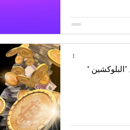
"البلوكشين "